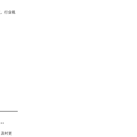
点。行业视
技与攀枝花阳城合作共建智慧社区
，及时更