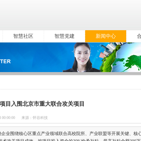
智慧社区
智慧党建
新闻中心
项目入围北京市重大联合攻关项目
8 00:00:00
来源：怀谷科技
励企业围绕核心区重点产业领域联合高校院所、产业联盟等开展关键、核