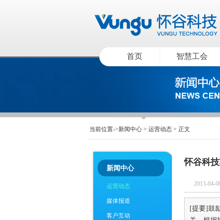
首页
智慧工会
当前位置->
新闻中心
>
运营动态
> 正文
怀谷科技
新闻中心
2013-04-0
运营动态
媒体报道
[提要]
鼓
客户互动