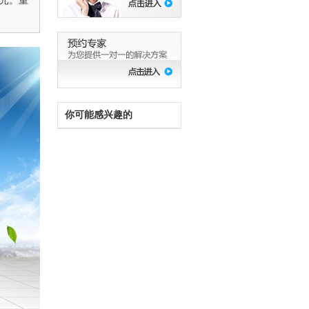
万元。重
你可能感兴趣的