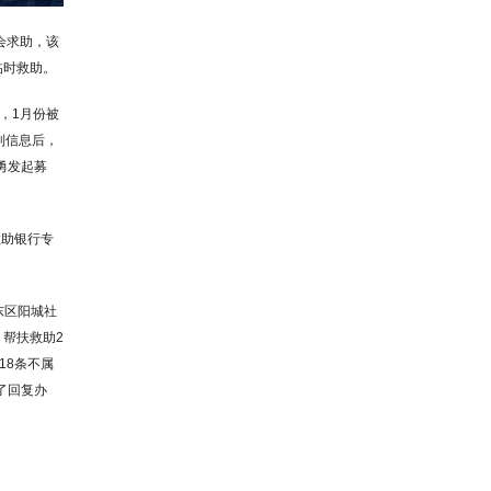
会求助，该
临时救助。
，1月份被
到信息后，
勇发起募
救助银行专
东区阳城社
，帮扶救助2
18条不属
了回复办