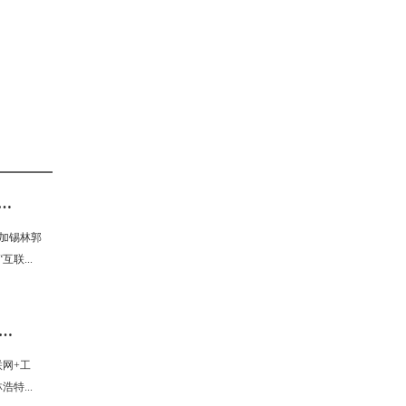
技公司受邀参加锡林郭勒盟工会“互联网
加锡林郭
联...
郭勒盟工会举办“互联网+工会”工作培训班
联网+工
特...