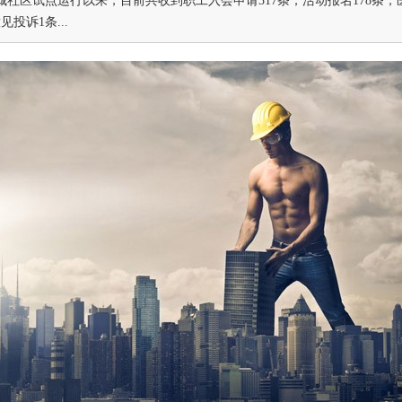
城社区试点运行以来，目前共收到职工入会申请317条，活动报名178条，
见投诉1条...