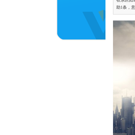
在东区阳
助1条，意