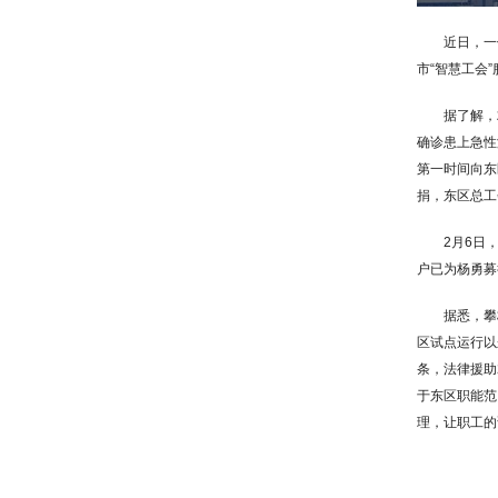
近日，一
市“智慧工会
据了解，
确诊患上急性
第一时间向东
捐，东区总工
2月6日
户已为杨勇募
据悉，攀
区试点运行以
条，法律援助2
于东区职能范
理，让职工的