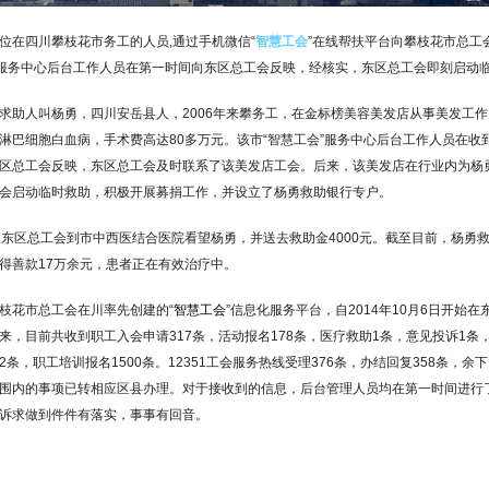
位在四川攀枝花市务工的人员,通过手机微信“
智慧工会
”在线帮扶平台向攀枝花市总工
”服务中心后台工作人员在第一时间向东区总工会反映，经核实，东区总工会即刻启动
求助人叫杨勇，四川安岳县人，2006年来攀务工，在金标榜美容美发店从事美发工作
淋巴细胞白血病，手术费高达80多万元。该市“智慧工会”服务中心后台工作人员在收
区总工会反映，东区总工会及时联系了该美发店工会。后来，该美发店在行业内为杨
会启动临时救助，积极开展募捐工作，并设立了杨勇救助银行专户。
，东区总工会到市中西医结合医院看望杨勇，并送去救助金4000元。截至目前，杨勇
得善款17万余元，患者正在有效治疗中。
枝花市总工会在川率先创建的“
智慧工会
”信息化服务平台，自2014年10月6日开始在
来，目前共收到职工入会申请317条，活动报名178条，医疗救助1条，意见投诉1条
条，职工培训报名1500条。12351工会服务热线受理376条，办结回复358条，余下
围内的事项已转相应区县办理。对于接收到的信息，后台管理人员均在第一时间进行
诉求做到件件有落实，事事有回音。